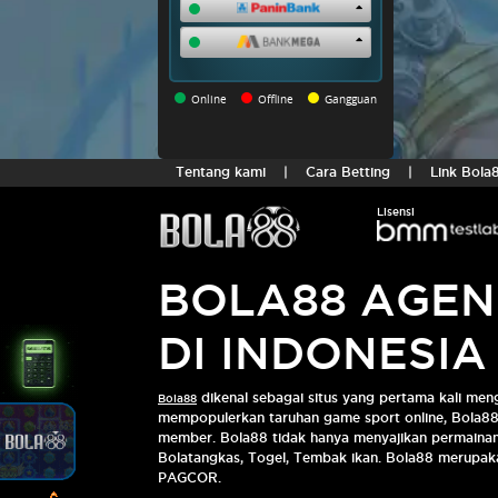
Online
Offline
Gangguan
Tentang kami
|
Cara Betting
|
Link Bola
Lisensi
BOLA88 AGEN
DI INDONESIA
dikenal sebagai situs yang pertama kali men
Bola88
mempopulerkan taruhan game sport online, Bola88
member. Bola88 tidak hanya menyajikan permainan s
Bolatangkas, Togel, Tembak ikan. Bola88 merupakan 
PAGCOR.