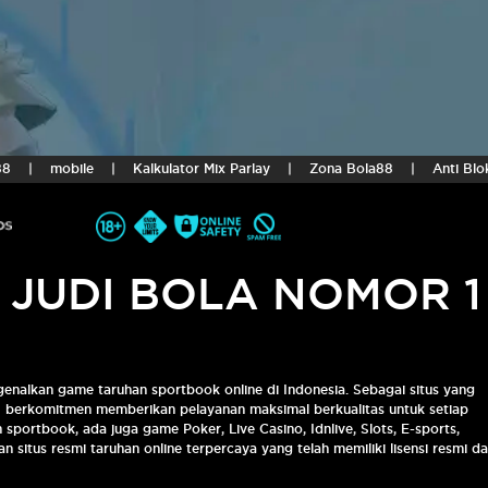
88
|
mobile
|
Kalkulator Mix Parlay
|
Zona Bola88
|
Anti Blo
 JUDI BOLA NOMOR 1
genalkan game taruhan sportbook online di Indonesia. Sebagai situs yang
 berkomitmen memberikan pelayanan maksimal berkualitas untuk setiap
portbook, ada juga game Poker, Live Casino, Idnlive, Slots, E-sports,
situs resmi taruhan online terpercaya yang telah memiliki lisensi resmi da