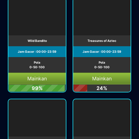
Wild Bandito
Treasures of Aztec
Jam Gacor : 00:00-23:59
Jam Gacor : 00:00-23:59
Pola
Pola
0-50-100
0-50-100
Mainkan
Mainkan
99%
24%