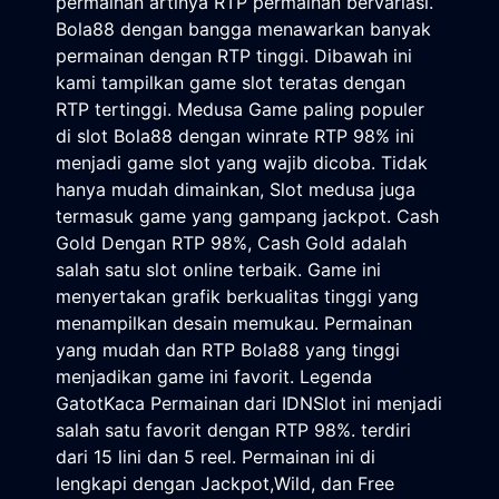
permainan artinya RTP permainan bervariasi.
Bola88 dengan bangga menawarkan banyak
permainan dengan RTP tinggi. Dibawah ini
kami tampilkan game slot teratas dengan
RTP tertinggi. Medusa Game paling populer
di slot Bola88 dengan winrate RTP 98% ini
menjadi game slot yang wajib dicoba. Tidak
hanya mudah dimainkan, Slot medusa juga
termasuk game yang gampang jackpot. Cash
Gold Dengan RTP 98%, Cash Gold adalah
salah satu slot online terbaik. Game ini
menyertakan grafik berkualitas tinggi yang
menampilkan desain memukau. Permainan
yang mudah dan RTP Bola88 yang tinggi
menjadikan game ini favorit. Legenda
GatotKaca Permainan dari IDNSlot ini menjadi
salah satu favorit dengan RTP 98%. terdiri
dari 15 lini dan 5 reel. Permainan ini di
lengkapi dengan Jackpot,Wild, dan Free