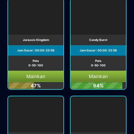
Jurassic Kingdom
Candy Burst
Jam Gacor : 00:00-23:59
Jam Gacor : 00:00-23:59
Pola
Pola
0-50-100
0-50-100
Mainkan
Mainkan
47%
94%