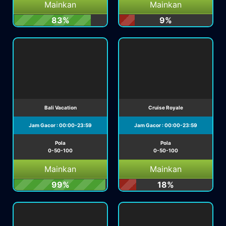
Mainkan
Mainkan
83%
9%
Bali Vacation
Cruise Royale
Jam Gacor : 00:00-23:59
Jam Gacor : 00:00-23:59
Pola
Pola
0-50-100
0-50-100
Mainkan
Mainkan
99%
18%